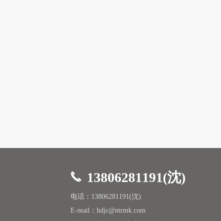
13806281191(沈)
电话：13806281191(沈)
E-mail：hdjc@ntrmk.com