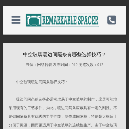
关于我们
电话：13806281191(沈)
中空玻璃暖边间隔条有哪些选择技巧？
产品中心
手机：13806281191(沈)
来源：网络转载 发布时间：
912 浏览次数：
912
新闻中心
中空玻璃暖边间隔条选择技巧：
邮箱：hdjc@ntrmk.com
暖边间隔条的选择必需考虑易于中空玻璃的制作，应尽可能地
案例展示
备案号：苏ICP备18008834号
采用现有的工艺条件。为此，暖边间隔条应该具有一定的刚性。不
锈钢间隔条具有优秀的力学性能，制作成间隔框，特别是大框后十
客户服务
网址：http://192.168.1.2/
分便于搬运，因而更适用于中空玻璃的连续性生产。由于中空玻璃