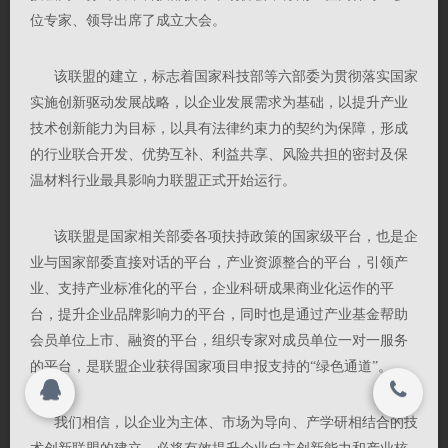
位专家、领导出席了成立大会。
联系我们
联系我们
该联盟的建立，标志着国家科技部等六部委为贯彻落实国家
行业应用
关闭
实施创新驱动发展战略，以企业发展需求为基础，以提升产业
技术创新能力为目标，以具有法律约束力的契约为保障，形成
的行业联合开发、优势互补、利益共享、风险共担的密封及保
温材料行业最具影响力联盟正式开始运行。
搜索
© 2015-2017
间隔条|暖边间隔条|不锈钢间隔条|江苏和鼎新
该联盟是国家相关部委各项扶持政策的国家级平台，也是企
材料有限公司 All rights reserved.
业与国家部委直接对话的平台，产业资源整合的平台，引领产
业、支持产业标准化的平台，企业科研成果商业化运作的平
Copyright 2015-2016
台，提升企业品牌影响力的平台，同时也是通过产业基金帮助
间隔条|暖边间隔条|不锈钢间隔条|江苏和鼎新
材料有限公司 All rights reserved.
会员单位上市、融资的平台，组织专家对成员单位一对一服务
的平台，是联盟企业获得国家项目申报支持的“绿色通道”。
我们相信，以企业为主体、市场为导向、产学研相结合的技