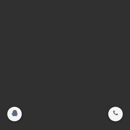
联系我们
联系我们
行业应用
关闭
搜索
© 2015-2017
间隔条|暖边间隔条|不锈钢间隔条|江苏和鼎新
材料有限公司 All rights reserved.
Copyright 2015-2016
间隔条|暖边间隔条|不锈钢间隔条|江苏和鼎新
材料有限公司 All rights reserved.